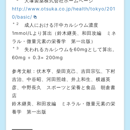
大塚製薬株式会社ホームページ
http://www.otsuka.co.jp/health/tokyo/201
0/basic/
＊２
成人における汗中カルシウム濃度
1mmol/Lより算出（鈴木継美、和田攻編 ミネ
ラル・微量元素の栄養学 第一出版）
＊３
失われるカルシウムを60mgとして算出。
60mg ÷ 0.3= 200mg
参考文献：伏木亨、柴田克己、吉田宗弘、下村
吉治、中谷昭、河田照雄、井上和生、横越英
彦、中野長久 スポーツと栄養と食品 朝倉書
店
鈴木継美、和田攻編 ミネラル・微量元素の栄
養学 第一出版