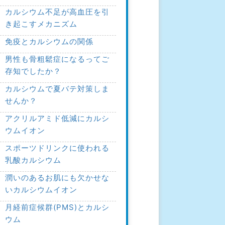
カルシウム不足が高血圧を引
き起こすメカニズム
免疫とカルシウムの関係
男性も骨粗鬆症になるってご
存知でしたか？
カルシウムで夏バテ対策しま
せんか？
アクリルアミド低減にカルシ
ウムイオン
スポーツドリンクに使われる
乳酸カルシウム
潤いのあるお肌にも欠かせな
いカルシウムイオン
月経前症候群(PMS)とカルシ
ウム