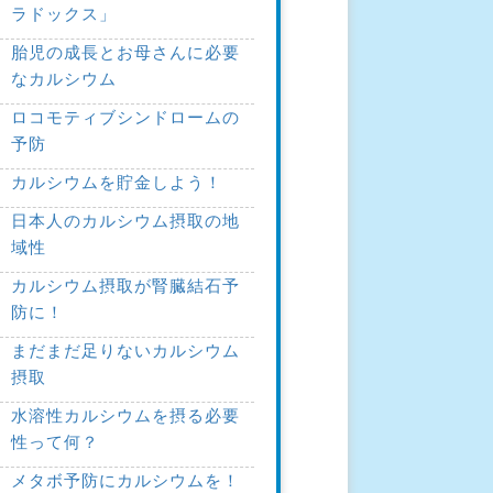
ラドックス」
胎児の成長とお母さんに必要
なカルシウム
ロコモティブシンドロームの
予防
カルシウムを貯金しよう！
日本人のカルシウム摂取の地
域性
カルシウム摂取が腎臓結石予
防に！
まだまだ足りないカルシウム
摂取
水溶性カルシウムを摂る必要
性って何？
メタボ予防にカルシウムを！